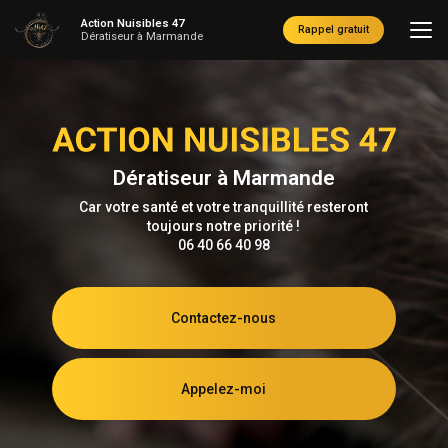
Aller
Action Nuisibles 47
au
Rappel gratuit
Dératiseur à Marmande
contenu
principal
Dératiseur à Marmande
Car votre santé et votre tranquillité resteront
toujours notre priorité !
06 40 66 40 98
Contactez-nous
Appelez-moi