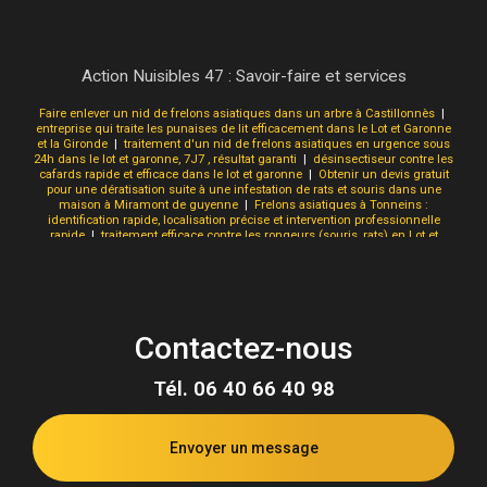
Action Nuisibles 47 : Savoir-faire et services
Faire enlever un nid de frelons asiatiques dans un arbre à Castillonnès
|
entreprise qui traite les punaises de lit efficacement dans le Lot et Garonne
et la Gironde
|
traitement d'un nid de frelons asiatiques en urgence sous
24h dans le lot et garonne, 7J7 , résultat garanti
|
désinsectiseur contre les
cafards rapide et efficace dans le lot et garonne
|
Obtenir un devis gratuit
pour une dératisation suite à une infestation de rats et souris dans une
maison à Miramont de guyenne
|
Frelons asiatiques à Tonneins :
identification rapide, localisation précise et intervention professionnelle
rapide
|
traitement efficace contre les rongeurs (souris, rats) en Lot et
Garonne
|
Dératisation efficace des cafards à Casteljaloux : identification
rapide, traitement ciblé et prévention durable.
|
cherche dératiseur pour un
probleme de rats dans le jardin à Marmande
|
Intervention rapide contre
les frelons asiatiques à Marmande – Identification, destruction de nids par
un professionnel agréé.
|
Intervention professionnelle contre les guêpes à
Miramont-de-Guyenne : identification rapide, destruction sécurisée des
Contactez-nous
nids.
|
Dératiseur pour se débarrasser des frelons asiatiques dans une
maison à la campagne à Marmande
|
Dératisation d'une maison de ville
située à Gironde sur dropt après une infestation de rats dans le sous sol .
Tél.
06 40 66 40 98
Gironde
|
faire detruire un nid de frelons asiatique en lot et garonne
|
Comment faire pour que les punaises ne rentre dans la maison à Villeréal
|
Réaliser un devis gratuit pour une dératisation d'une maison à Miramont
de Guyenne
|
éliminer une invasion de puce de plancher dans une
Envoyer un message
maison à Aiguillon