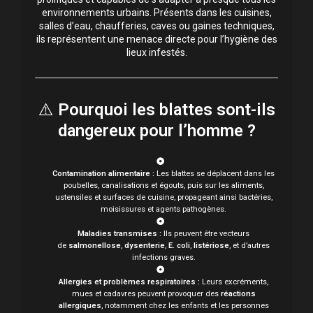
environnements urbains. Présents dans les cuisines,
salles d’eau, chaufferies, caves ou gaines techniques,
ils représentent une menace directe pour l’hygiène des
lieux infestés.
⚠️
Pourquoi les blattes sont-ils
dangereux pour l’homme ?
Contamination alimentaire :
Les blattes se déplacent dans les
poubelles, canalisations et égouts, puis sur les aliments,
ustensiles et surfaces de cuisine, propageant ainsi bactéries,
moisissures et agents pathogènes.
Maladies transmises :
Ils peuvent être vecteurs
de
salmonellose
,
dysenterie
,
E. coli
,
listériose
, et d’autres
infections graves.
Allergies et problèmes respiratoires :
Leurs excréments,
mues et cadavres peuvent provoquer des
réactions
allergiques
, notamment chez les enfants et les personnes