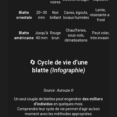
noires
Lente,
Blatte
20–30
Noir
Caves, égouts,
s
résistante au
orientale
mm
brillant
locaux humides
froid
ca
I
Chaufferies,
Blatte
Jusqu’à
Rouge
Peut voler,
sous-sols,
américaine
40 mm
brun
très invasive
climatisations
🔄
Cycle de vie d’une
blatte
(Infographie)
Source : Aurouze.fr
Un seul couple de blattes peut engendrer
des milliers
d’individus
en quelques mois.
Comprendre leur cycle de vie permet d’agir au bon
moment avec les méthodes appropriées.