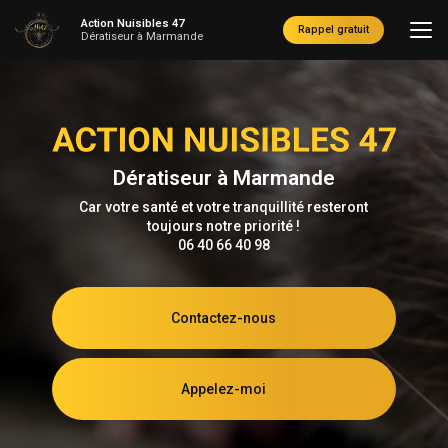
Aller
Action Nuisibles 47
au
Rappel gratuit
Dératiseur à Marmande
contenu
principal
Dératiseur à Marmande
Car votre santé et votre tranquillité resteront
toujours notre priorité !
06 40 66 40 98
Contactez-nous
Appelez-moi