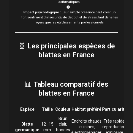
asthmatiques.
Impact psychologique :
Leur simple présence peut créer un
fort sentiment d’insécurité, de dégoût et de stress, tant dans les
foyers que les établissements professionnels.
🧬
Les principales espèces de
blattes en France
📊
Tableau comparatif des
blattes en France
Espèce
Taille
Couleur
Habitat préféré
Particularité
Brun
Endroits chauds
Très rapide,
Blatte
12–15
clair,
Co
: cuisines,
reproduction
germanique
mm
bandes
a
électroménager
explosive