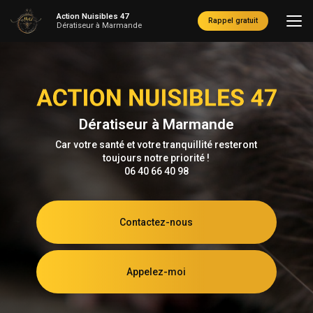
Aller
Action Nuisibles 47
au
Rappel gratuit
Dératiseur à Marmande
contenu
principal
Dératiseur à Marmande
Car votre santé et votre tranquillité resteront
toujours notre priorité !
06 40 66 40 98
Contactez-nous
Appelez-moi