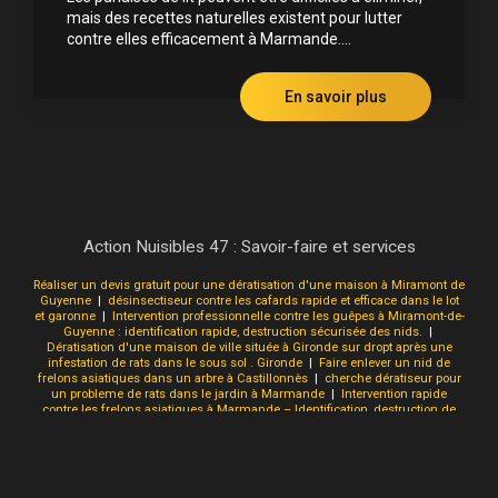
mais des recettes naturelles existent pour lutter
contre elles efficacement à Marmande....
En savoir plus
Action Nuisibles 47 : Savoir-faire et services
Réaliser un devis gratuit pour une dératisation d'une maison à Miramont de
Guyenne
|
désinsectiseur contre les cafards rapide et efficace dans le lot
et garonne
|
Intervention professionnelle contre les guêpes à Miramont-de-
Guyenne : identification rapide, destruction sécurisée des nids.
|
Dératisation d'une maison de ville située à Gironde sur dropt après une
infestation de rats dans le sous sol . Gironde
|
Faire enlever un nid de
frelons asiatiques dans un arbre à Castillonnès
|
cherche dératiseur pour
un probleme de rats dans le jardin à Marmande
|
Intervention rapide
contre les frelons asiatiques à Marmande – Identification, destruction de
nids par un professionnel agréé.
|
Obtenir un devis gratuit pour une
dératisation suite à une infestation de rats et souris dans une maison à
Miramont de guyenne
|
Dératisation efficace des cafards à Casteljaloux :
identification rapide, traitement ciblé et prévention durable.
|
éliminer une
invasion de puce de plancher dans une maison à Aiguillon
|
faire detruire