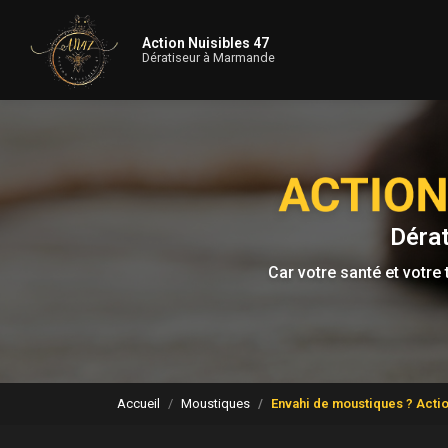
Navigation principale
Aller
au
Action Nuisibles 47
contenu
Dératiseur à Marmande
principal
Déra
Car votre santé et votre t
Accueil
Moustiques
Envahi de moustiques ? Action