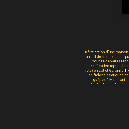
Dératisation d'une maison d
un nid de frelons asiatiqu
pour se débarrasser 
identification rapide, loc
rats) en Lot et Garonne
|
de frelons asiatiques en 
guêpes à Miramont-de-
dératisation suite à un
asiatiques dans un arbre 
prévention durable.
|
d
probleme de rats dans 
Gironde
|
Comment fai
asia