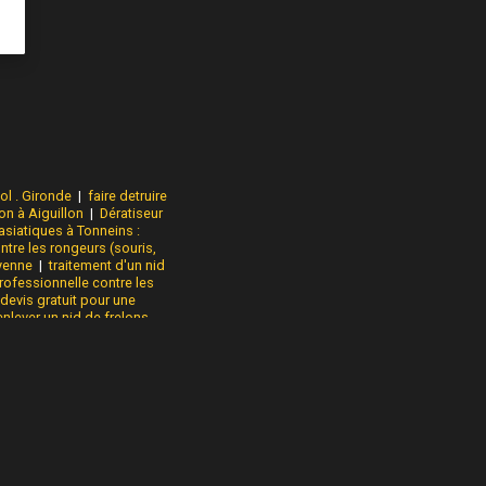
ol . Gironde
|
faire detruire
on à Aiguillon
|
Dératiseur
asiatiques à Tonneins :
ntre les rongeurs (souris,
uyenne
|
traitement d'un nid
rofessionnelle contre les
 devis gratuit pour une
enlever un nid de frelons
 rapide, traitement ciblé et
rche dératiseur pour un
ns le Lot et Garonne et la
apide contre les frelons
gréé.