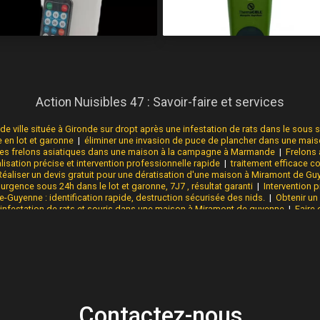
Action Nuisibles 47 : Savoir-faire et services
e ville située à Gironde sur dropt après une infestation de rats dans le sous s
e en lot et garonne
|
éliminer une invasion de puce de plancher dans une mais
des frelons asiatiques dans une maison à la campagne à Marmande
|
Frelons 
alisation précise et intervention professionnelle rapide
|
traitement efficace co
Réaliser un devis gratuit pour une dératisation d'une maison à Miramont de G
urgence sous 24h dans le lot et garonne, 7J7 , résultat garanti
|
Intervention p
Guyenne : identification rapide, destruction sécurisée des nids.
|
Obtenir un
e infestation de rats et souris dans une maison à Miramont de guyenne
|
Faire 
à Castillonnès
|
Dératisation efficace des cafards à Casteljaloux : identification
ésinsectiseur contre les cafards rapide et efficace dans le lot et garonne
|
che
le jardin à Marmande
|
entreprise qui traite les punaises de lit efficacement da
re pour que les punaises ne rentre dans la maison à Villeréal
|
Intervention r
tiques à Marmande – Identification, destruction de nids par un professionnel a
Contactez-nous