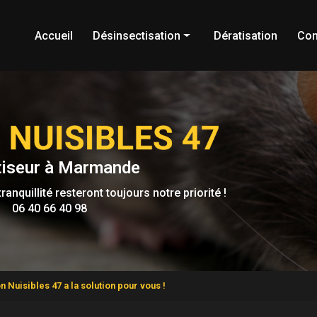
Accueil
Désinsectisation
Dératisation
Con
Frelons
Cafards
Blattes
Guêpes
tiseur à Marmande
Punaises de lit
ranquillité resteront toujours notre priorité !
Punaises
06 40 66 40 98
Fourmis
Puces
Chenilles processionnaires
 Nuisibles 47 a la solution pour vous !
Moustiques