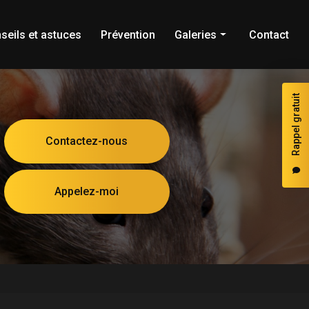
seils et astuces
Prévention
Galeries
Contact
Dératisation
Rappel gratuit
Frelons
Cafards
Contactez-nous
Blattes
Guêpes
Appelez-moi
Punaises de lit
Punaises
Fourmis
Puces
Chenilles processionnaires