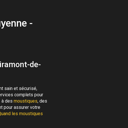
Moustiques
Abeilles
uyenne -
Miramont-de-
t sain et sécurisé,
ervices complets pour
é à des
moustiques
, des
nt pour assurer votre
Quand les moustiques