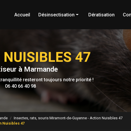
Accueil
Désinsectisation
Dératisation
Con
Frelons
Cafards
Blattes
Guêpes
tiseur à Marmande
Punaises de lit
ranquillité resteront toujours notre priorité !
Punaises
06 40 66 40 98
Fourmis
Puces
Chenilles processionnaires
mande
Insectes, rats, souris Miramont-de-Guyenne - Action Nuisibles 47
n Nuisibles 47
Moustiques