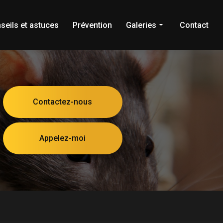
seils et astuces
Prévention
Galeries
Contact
Dératisation
Frelons
Cafards
Contactez-nous
Blattes
Guêpes
Appelez-moi
Punaises de lit
Punaises
Fourmis
Puces
Chenilles processionnaires