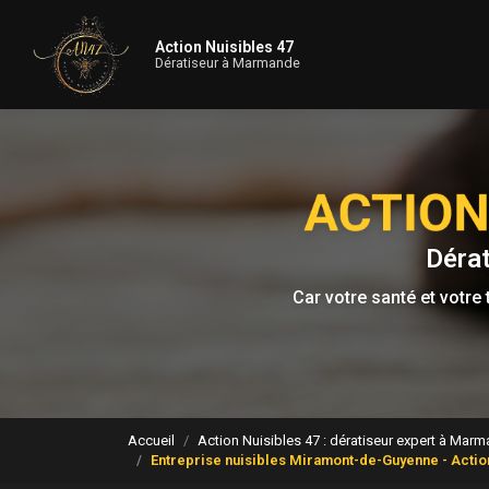
Navigation principale
Aller
au
Action Nuisibles 47
contenu
Dératiseur à Marmande
principal
Déra
Car votre santé et votre t
Accueil
Action Nuisibles 47 : dératiseur expert à Mar
Entreprise nuisibles Miramont-de-Guyenne - Actio