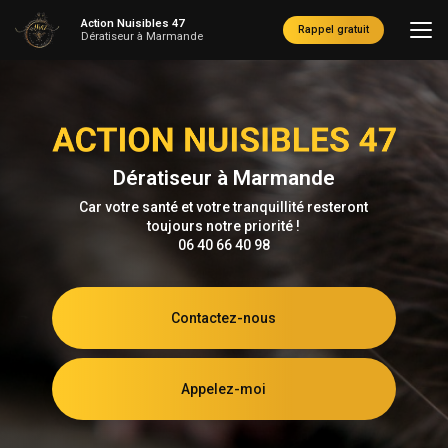
Aller
Action Nuisibles 47
au
Rappel gratuit
Dératiseur à Marmande
contenu
principal
Dératiseur à Marmande
Car votre santé et votre tranquillité resteront
toujours notre priorité !
06 40 66 40 98
Contactez-nous
Appelez-moi