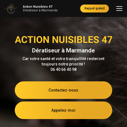
Aller
Action Nuisibles 47
au
Rappel gratuit
Dératiseur à Marmande
contenu
principal
Dératiseur à Marmande
Car votre santé et votre tranquillité resteront
toujours notre priorité !
06 40 66 40 98
Contactez-nous
Appelez-moi