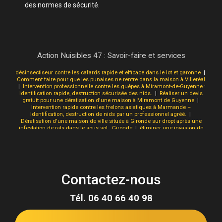
des normes de sécurité.
Action Nuisibles 47 : Savoir-faire et services
désinsectiseur contre les cafards rapide et efficace dans le lot et garonne
|
Comment faire pour que les punaises ne rentre dans la maison à Villeréal
|
Intervention professionnelle contre les guêpes à Miramont-de-Guyenne :
identification rapide, destruction sécurisée des nids.
|
Réaliser un devis
gratuit pour une dératisation d'une maison à Miramont de Guyenne
|
Intervention rapide contre les frelons asiatiques à Marmande –
Identification, destruction de nids par un professionnel agréé.
|
Dératisation d'une maison de ville située à Gironde sur dropt après une
infestation de rats dans le sous sol . Gironde
|
éliminer une invasion de
puce de plancher dans une maison à Aiguillon
|
Dératisation efficace des
cafards à Casteljaloux : identification rapide, traitement ciblé et prévention
durable.
|
traitement efficace contre les rongeurs (souris, rats) en Lot et
Garonne
|
Frelons asiatiques à Tonneins : identification rapide, localisation
précise et intervention professionnelle rapide
|
faire detruire un nid de
frelons asiatique en lot et garonne
|
Dératiseur pour se débarrasser des
Contactez-nous
frelons asiatiques dans une maison à la campagne à Marmande
|
cherche dératiseur pour un probleme de rats dans le jardin à Marmande
|
traitement d'un nid de frelons asiatiques en urgence sous 24h dans le lot
Tél.
06 40 66 40 98
et garonne, 7J7 , résultat garanti
|
Faire enlever un nid de frelons
asiatiques dans un arbre à Castillonnès
|
entreprise qui traite les punaises
de lit efficacement dans le Lot et Garonne et la Gironde
|
Obtenir un devis
gratuit pour une dératisation suite à une infestation de rats et souris dans